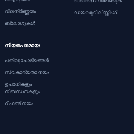
ഞങ്ങളെ സമീപിക്കുക
വിലനിർണ്ണയം
ഡയറക്ടറി ലിസ്റ്റിംഗ്
ബ്ലോഗുകൾ
നിയമപരമായ
പതിവുചോദ്യങ്ങൾ
സ്വകാര്യതാ നയം
ഉപാധികളും
നിബന്ധനകളും
റീഫണ്ട് നയം