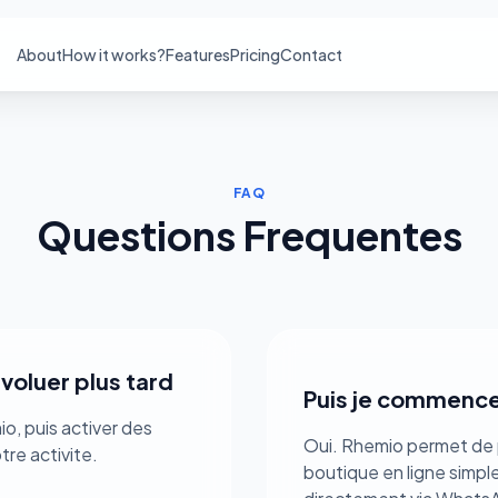
About
How it works?
Features
Pricing
Contact
FAQ
Questions Frequentes
voluer plus tard
Puis je commencer
io, puis activer des
Oui. Rhemio permet de 
re activite.
boutique en ligne simp