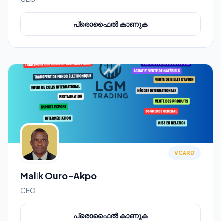
പ്രൊഫൈൽ കാണുക
VCARD
Malik Ouro-Akpo
CEO
പ്രൊഫൈൽ കാണുക