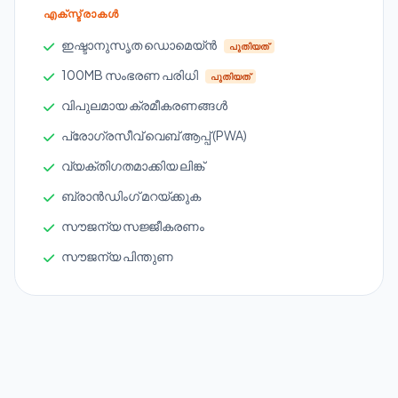
എക്സ്ട്രാകൾ
ഇഷ്ടാനുസൃത ഡൊമെയ്ൻ
പുതിയത്
100MB സംഭരണ ​​പരിധി
പുതിയത്
വിപുലമായ ക്രമീകരണങ്ങൾ
പ്രോഗ്രസീവ് വെബ് ആപ്പ് (PWA)
വ്യക്തിഗതമാക്കിയ ലിങ്ക്
ബ്രാൻഡിംഗ് മറയ്ക്കുക
സൗജന്യ സജ്ജീകരണം
സൗജന്യ പിന്തുണ