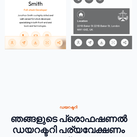
ഡയറക്ടറി
ഞങ്ങളുടെ പ്രൊഫഷണൽ
ഡയറക്ടറി പര്യവേക്ഷണം