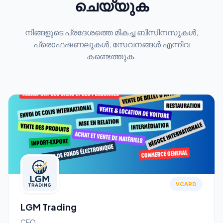
ചെയ്യുക
നിങ്ങളുടെ പ്രദേശത്തെ മികച്ച ബിസിനസുകൾ,
പ്രൊഫഷണലുകൾ, സേവനങ്ങൾ എന്നിവ
കണ്ടെത്തുക.
VCARD
LGM Trading
CEO