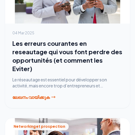
04 Mar 2025
Les erreurs courantes en
reseautage qui vous font perdre des
opportunités (et comment les
Eviter)
Le réseautage est essentiel pour développer son
activité, mais encore trop d’entrepreneurs et
indépendants commettent des erreurs qui limitent leur
ലേഖനം വായിക്കുക
impact. Découvrez les pièges les plus fréquents et
comment Rhemio vous aide à les éviter.
Networking et prospection