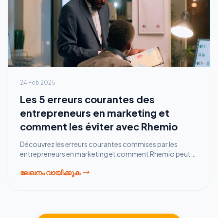
24 Feb 2025
Les 5 erreurs courantes des
entrepreneurs en marketing et
comment les éviter avec Rhemio
Découvrez les erreurs courantes commises par les
entrepreneurs en marketing et comment Rhemio peut
vous aider à les éviter pour réussir vos campagnes
ലേഖനം വായിക്കുക
efficacement.