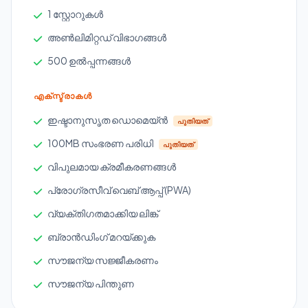
1 സ്റ്റോറുകൾ
അൺലിമിറ്റഡ് വിഭാഗങ്ങൾ
500 ഉൽപ്പന്നങ്ങൾ
എക്സ്ട്രാകൾ
ഇഷ്ടാനുസൃത ഡൊമെയ്ൻ
പുതിയത്
100MB സംഭരണ ​​പരിധി
പുതിയത്
വിപുലമായ ക്രമീകരണങ്ങൾ
പ്രോഗ്രസീവ് വെബ് ആപ്പ് (PWA)
വ്യക്തിഗതമാക്കിയ ലിങ്ക്
ബ്രാൻഡിംഗ് മറയ്ക്കുക
സൗജന്യ സജ്ജീകരണം
സൗജന്യ പിന്തുണ