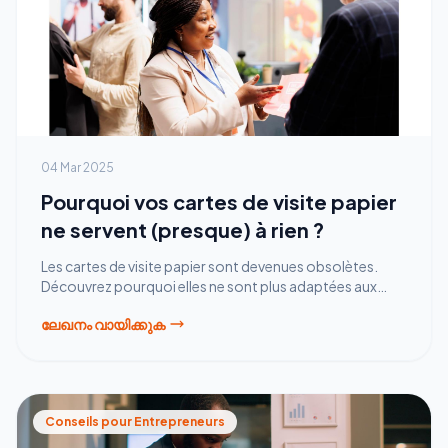
04 Mar 2025
Pourquoi vos cartes de visite papier
ne servent (presque) à rien ?
Les cartes de visite papier sont devenues obsolètes.
Découvrez pourquoi elles ne sont plus adaptées aux
professionnels et comment une alternative digitale
ലേഖനം വായിക്കുക
comme Rhemio révolutionne le réseautage.
Conseils pour Entrepreneurs