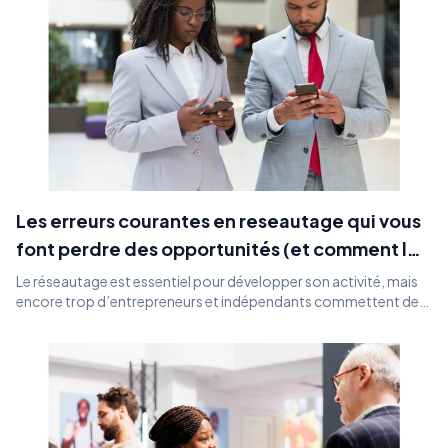
Les erreurs courantes en reseautage qui vous
font perdre des opportunités (et comment les
Eviter)
Le réseautage est essentiel pour développer son activité, mais
encore trop d’entrepreneurs et indépendants commettent des
erreurs qui limitent leur impact. Découvrez les pièges les plus
fréquents et comment Rhemio vous aide à les éviter.